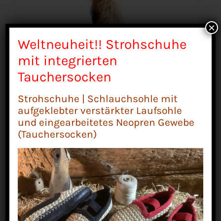
×
Weltneuheit!! Strohschuhe
mit integrierten
Tauchersocken
Strohschuhe | Schlauchsohle mit
aufgeklebter verstärkter Laufsohle
und eingearbeitetes Neopren Gewebe
(Tauchersocken)
Fuchsschwanz Rotfuchs, Gr. 2
26,00
€
Enthält 19% MwSt.
zzgl.
Versand
Lieferzeit: ca. 3-4 Werktage