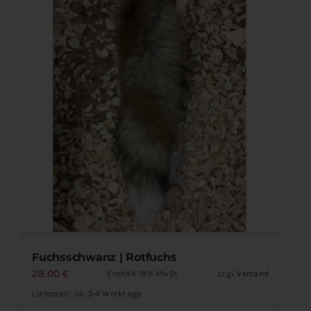
Pferdeschweife
Handschweife
Holzratschen
Tierfelle & Leder
Holzmasken
Nackenbänder
Fuchsschwanz | Rotfuchs
28,00
€
Enthält 19% MwSt.
zzgl.
Versand
Kontakt
Lieferzeit: ca. 3-4 Werktage