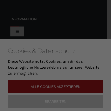
INFORMATION
Toggle
Navigation
Holzbildhauer Samuel Kammerer
KUNDENSERVICE
Cookies & Datenschutz
Impressum
Diese Website nutzt Cookies, um dir das
Toggle
bestmögliche Nutzererlebnis auf unserer Website
Navigation
zu ermöglichen.
Mein Warenkorb
SCHLAGWÖRTER
Allgemeine Geschäftsbedingungen
ALLE COOKIES AKZEPTIEREN
Mein Konto
Widerruf
BEARBEITEN
© Copyright 2012 - 2026 | All Rights Reserved | Powered
Zur Kasse
Datenschutz