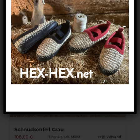
Schnuckenfell Grau
108,00
€
Enthält 19% MwSt.
zzgl.
Versand