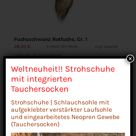
Fuchsschwanz Rotfuchs, Gr. 1
28,00
€
Enthält 19% MwSt.
zzgl.
Versand
Lieferzeit: ca. 3-4 Werktage
×
Weltneuheit!! Strohschuhe
mit integrierten
In den Warenkorb
Details
Tauchersocken
Strohschuhe | Schlauchsohle mit
aufgeklebter verstärkter Laufsohle
und eingearbeitetes Neopren Gewebe
(Tauchersocken)