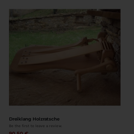
Pferdeschweife
Handschweife
Holzratschen
Tierfelle & Leder
Holzmasken
Nackenbänder
Dreiklang Holzratsche
Kontakt
Be the first to leave a review.
90,50
€