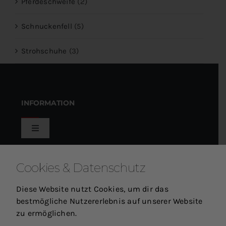
Pferdeschweife
(2)
Schnuckenfell
(5)
Strohschuhe
(3)
INFORMATION
Toggle
Navigation
Holzbildhauer Samuel Kammerer
KUNDENSERVICE
Cookies & Datenschutz
Impressum
Diese Website nutzt Cookies, um dir das
Toggle
bestmögliche Nutzererlebnis auf unserer Website
Navigation
zu ermöglichen.
Mein Warenkorb
SCHLAGWÖRTER
Allgemeine Geschäftsbedingungen