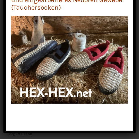
und eingearbeitetes Neopren Gewebe
(Tauchersocken)
Zweiseitige Holzratsche
Be the first to leave a review.
12,50
€
Enthält 19% MwSt.
zzgl.
Versand