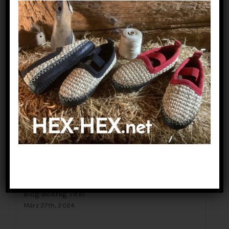
About the author : hexhex24
Suche
nach:
Kommentar
Beliebt
Kürzlich
Blog-Beitrag Titel
März 27th, 2024