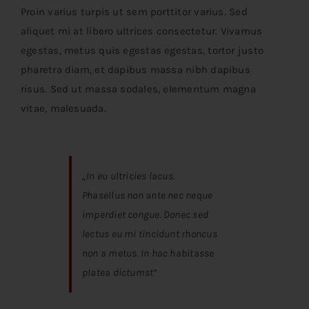
Pferdeschweife
Proin varius turpis ut sem porttitor varius. Sed
aliquet mi at libero ultrices consectetur. Vivamus
egestas, metus quis egestas egestas, tortor justo
Handschweife
pharetra diam, et dapibus massa nibh dapibus
risus. Sed ut massa sodales, elementum magna
Holzratschen
vitae, malesuada.
Tierfelle & Leder
„In eu ultricies lacus.
Holzmasken
Phasellus non ante nec neque
imperdiet congue. Donec sed
lectus eu mi tincidunt rhoncus
Nackenbänder
non a metus. In hac habitasse
platea dictumst“
Kontakt