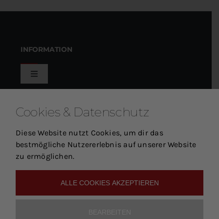
INFORMATION
Toggle
Navigation
Holzbildhauer Samuel Kammerer
KUNDENSERVICE
Cookies & Datenschutz
Impressum
Diese Website nutzt Cookies, um dir das
Toggle
bestmögliche Nutzererlebnis auf unserer Website
Navigation
zu ermöglichen.
Mein Warenkorb
SCHLAGWÖRTER
Allgemeine Geschäftsbedingungen
ALLE COOKIES AKZEPTIEREN
Mein Konto
Widerruf
BEARBEITEN